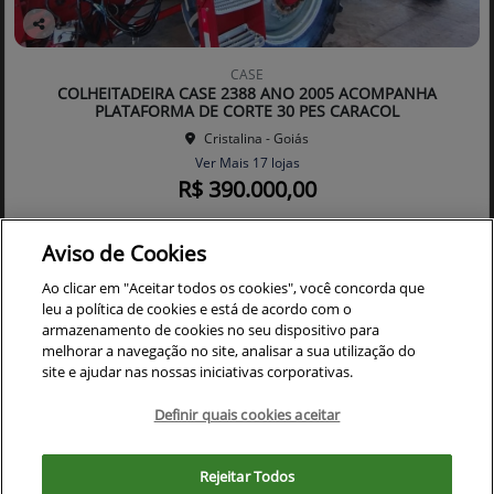
Co
mp
CASE
arti
COLHEITADEIRA CASE 2388 ANO 2005 ACOMPANHA
lhe
PLATAFORMA DE CORTE 30 PES CARACOL
Cristalina - Goiás
Ver Mais 17 lojas
R$ 390.000,00
Aviso de Cookies
0 km
2005/2005
Mais informações
Ao clicar em "Aceitar todos os cookies", você concorda que
leu a política de cookies e está de acordo com o
armazenamento de cookies no seu dispositivo para
melhorar a navegação no site, analisar a sua utilização do
site e ajudar nas nossas iniciativas corporativas.
Definir quais cookies aceitar
Para otimizar sua experiência durante a navegação, fazemos uso de nossa
política de cookies e para proteger seus dados pessoais respeitamos
Rejeitar Todos
nossa
política de privacidade
. Ao seguir com a navegação e visita você