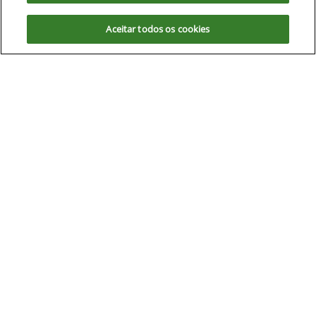
concorda com nossas políticas.
Aceitar todos os cookies
Aceitar
Recusar
Equipamentos
Mapa do site
Política de privacidade
Maqcampo S/A
CNPJ: 00.970.771/0005-35
No trânsito, enxergar o outro
salva vidas.
Desenvolvido pela DEALERSPACE ® Direitos Reservados.