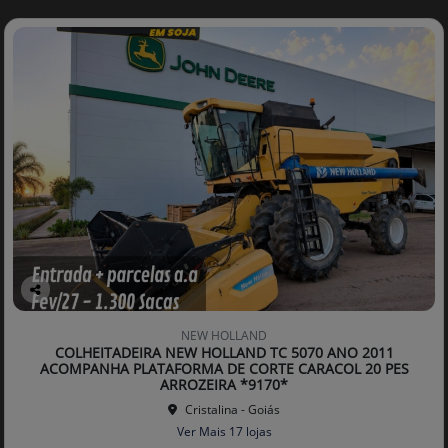
Co
mp
NEW HOLLAND
arti
COLHEITADEIRA NEW HOLLAND TC 5070 ANO 2011
lhe
ACOMPANHA PLATAFORMA DE CORTE CARACOL 20 PES
ARROZEIRA *9170*
Cristalina - Goiás
Ver Mais 17 lojas