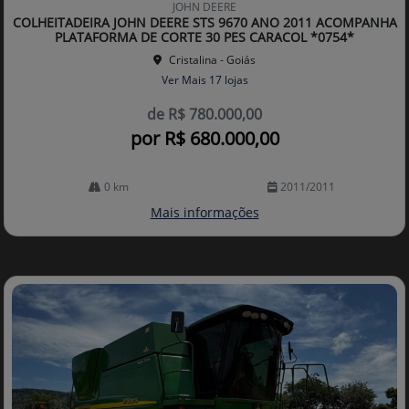
JOHN DEERE
arti
COLHEITADEIRA JOHN DEERE STS 9670 ANO 2011 ACOMPANHA
lhe
PLATAFORMA DE CORTE 30 PES CARACOL *0754*
Cristalina - Goiás
Ver Mais 17 lojas
de R$ 780.000,00
por R$ 680.000,00
0 km
2011/2011
Mais informações