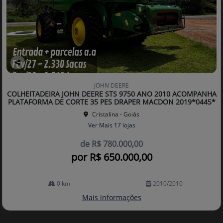
Co
mp
JOHN DEERE
arti
COLHEITADEIRA JOHN DEERE STS 9750 ANO 2010 ACOMPANHA
lhe
PLATAFORMA DE CORTE 35 PES DRAPER MACDON 2019*0445*
Cristalina - Goiás
Ver Mais 17 lojas
de R$ 780.000,00
por R$ 650.000,00
0 km
2010/2010
Mais informações