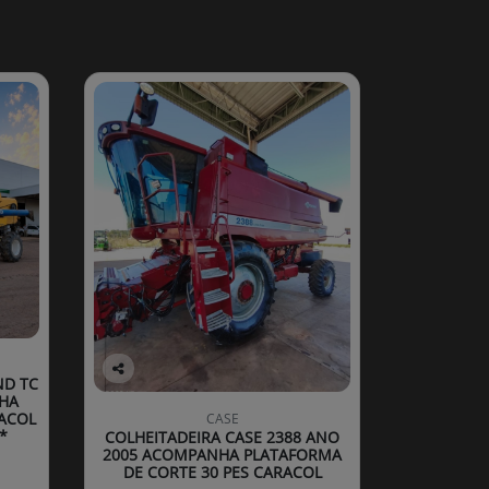
ND TC
Co
HA
mp
ACOL
CASE
arti
*
COLHEITADEIRA CASE 2388 ANO
lhe
2005 ACOMPANHA PLATAFORMA
DE CORTE 30 PES CARACOL