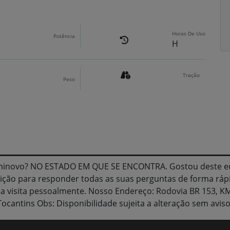
Horas De Uso
Potência
H
Tração
Peso
eminovo? NO ESTADO EM QUE SE ENCONTRA. Gostou deste e
ição para responder todas as suas perguntas de forma rá
ma visita pessoalmente. Nosso Endereço: Rodovia BR 153, KM 
Tocantins Obs: Disponibilidade sujeita a alteração sem aviso