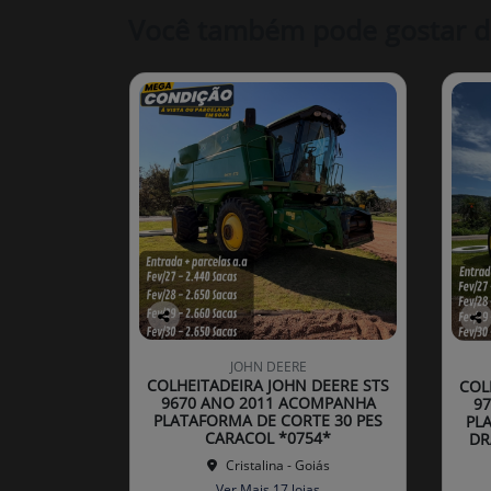
Você também pode gostar d
Co
Co
mp
mp
JOHN DEERE
arti
arti
COLHEITADEIRA JOHN DEERE STS
COL
lhe
lhe
9670 ANO 2011 ACOMPANHA
9
PLATAFORMA DE CORTE 30 PES
PL
CARACOL *0754*
DR
Cristalina - Goiás
Ver Mais 17 lojas