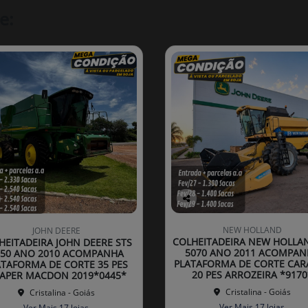
e:
Co
mp
NEW HOLLAND
JOHN DEERE
arti
COLHEITADEIRA NEW HOLLA
HEITADEIRA JOHN DEERE STS
lhe
5070 ANO 2011 ACOMPAN
750 ANO 2010 ACOMPANHA
PLATAFORMA DE CORTE CAR
ATAFORMA DE CORTE 35 PES
20 PES ARROZEIRA *9170
APER MACDON 2019*0445*
Cristalina - Goiás
Cristalina - Goiás
Ver Mais 17 lojas
Ver Mais 17 lojas