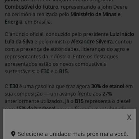
Combustível do Futuro
, representando a John Deere
na cerimônia realizada pelo
Ministério de Minas e
Energia
, em Brasília.
O anúncio oficial, conduzido pelo presidente
Luiz Inácio
Lula da Silva
e pelo ministro
Alexandre Silveira
, contou
com a presença de autoridades, lideranças do agro e
representantes da indústria. Entre os destaques
apresentados estão os novos combustíveis
sustentáveis: o
E30
e o
B15
.
O
E30
é uma gasolina que traz agora
30% de etanol
em
sua composição — um avanço frente aos 27%
anteriormente utilizados. Já o
B15
representa o diesel
com
15% de biodiesel
em sua fórmula, contribuindo
X
para a redução das emissões de carbono no setor de
transportes e na atividade agrícola.
Selecione a unidade mais próxima a você.
Essas iniciativas reforçam o papel estratégico do Brasil