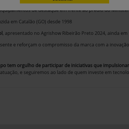
equipamentos de destaque em frente ao prédio do Ministéri
uzida em Catalão (GO) desde 1998
ol
, apresentado no Agrishow Ribeirão Preto 2024, ainda em 
ente e reforçam o compromisso da marca com a inovação 
o tem orgulho de participar de iniciativas que impulsion
 atuação, e seguiremos ao lado de quem investe em tecnolo