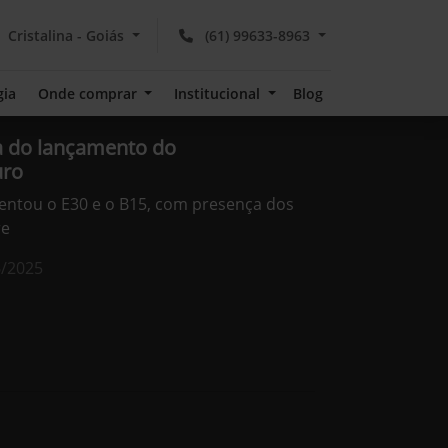
Cristalina - Goiás
(61) 99633-8963
gia
Onde comprar
Institucional
Blog
 do lançamento do
uro
sentou o E30 e o B15, com presença dos
re
6/2025