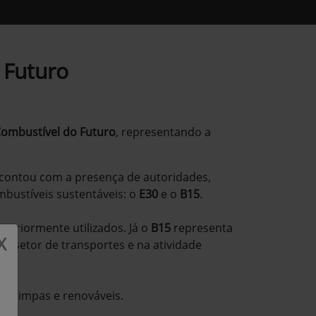
 Futuro
ombustível do Futuro
, representando a
 contou com a presença de autoridades,
mbustíveis sustentáveis: o
E30
e o
B15
.
eriormente utilizados. Já o
B15
representa
X
o setor de transportes e na atividade
is limpas e renováveis.