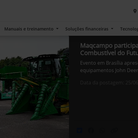
Manuais e treinamento
Soluções financeiras
Tecnolo
Maqcampo participa
Combustível do Fut
Evento em Brasília apre
equipamentos John Dee
Data da postagem: 25/0