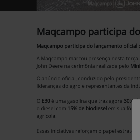
Maqcampo participa do
Maqcampo participa do lançamento oficial
A Maqcampo marcou presença nesta terça-f
John Deere na cerimônia realizada pelo
Mini
O anúncio oficial, conduzido pelo presiden
lideranças do agro e representantes da ind
O
E30
é uma gasolina que traz agora
30% de
o diesel com
15% de biodiesel
em sua fórmul
agrícola.
Essas iniciativas reforçam o papel estratég