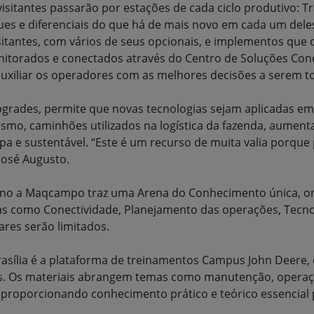
sitantes passarão por estações de cada ciclo produtivo: Tr
ues e diferenciais do que há de mais novo em cada um dele
isitantes, com vários de seus opcionais, e implementos q
nitorados e conectados através do Centro de Soluções Co
uxiliar os operadores com as melhores decisões a serem 
grades, permite que novas tecnologias sejam aplicadas em
mo, caminhões utilizados na logística da fazenda, aument
pa e sustentável. “Este é um recurso de muita valia porqu
José Augusto.
 ano a Maqcampo traz uma Arena do Conhecimento única, o
as como Conectividade, Planejamento das operações, Tecnol
ares serão limitados.
sília é a plataforma de treinamentos Campus John Deere,
os. Os materiais abrangem temas como manutenção, operaçã
, proporcionando conhecimento prático e teórico essencial