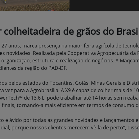
olheitadeira de grãos do Brasil
7 anos, marca presença na maior feira agrícola de tecnolog
des novidades. Realizada pela Cooperativa Agropecuária da 
 em organização, estrutura e realização de negócios. A Ma
clientes da região do PAD-DF.
s pelos estados do Tocantins, Goiás, Minas Gerais e Distr
ira vez para a Agrobrasília. A X9 é capaz de colher mais de
erTech™ de 13,6 L, pode trabalhar até 14 horas sem reaba
 finais, tornando-a mais eficiente em termos de consumo d
to e ávido por todas as grandes novidades e lançamentos e 
dial, porque nossos clientes merecem vê-la de perto”, dis