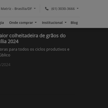
 Matriz - Brasília/DF
(61) 3030-3666
gia
Onde comprar
Institucional
Blog
or colheitadeira de grãos do
ília 2024
ras para todos os ciclos produtivos e
úblico
5/2024