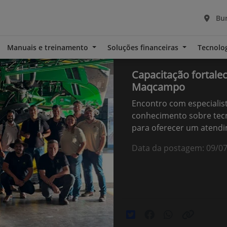
Bur
Manuais e treinamento
Soluções financeiras
Tecnolo
Capacitação fortale
Maqcampo
Encontro com especialis
conhecimento sobre tecn
para oferecer um atendi
Data da postagem: 09/0