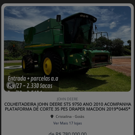
Co
mp
JOHN DEERE
arti
COLHEITADEIRA JOHN DEERE STS 9750 ANO 2010 ACOMPANHA
lhe
PLATAFORMA DE CORTE 35 PES DRAPER MACDON 2019*0445*
Cristalina - Goiás
Ver Mais 17 lojas
de R$ 780.000,00