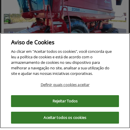
Aviso de Cookies
Ao clicar em "Aceitar todos os cookies", você concorda que
leu a política de cookies e está de acordo com o
Co
mp
armazenamento de cookies no seu dispositivo para
CASE
arti
melhorar a navegação no site, analisar a sua utilização do
COLHEITADEIRA CASE 2388 ANO 2005 ACOMPANHA
lhe
site e ajudar nas nossas iniciativas corporativas.
PLATAFORMA DE CORTE 30 PES CARACOL
Cristalina - Goiás
Definir quais cookies aceitar
Ver Mais 17 lojas
Para otimizar sua experiência durante a navegação, fazemos uso de nossa
R$ 390.000,00
política de cookies e para proteger seus dados pessoais respeitamos
Rejeitar Todos
nossa
política de privacidade
. Ao seguir com a navegação e visita você
concorda com nossas políticas.
0 km
2005/2005
Aceitar todos os cookies
Aceitar
Recusar
Mais informações