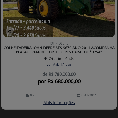
Co
mp
JOHN DEERE
arti
COLHEITADEIRA JOHN DEERE STS 9670 ANO 2011 ACOMPANHA
lhe
PLATAFORMA DE CORTE 30 PES CARACOL *0754*
Cristalina - Goiás
Ver Mais 17 lojas
de R$ 780.000,00
por R$ 680.000,00
0 km
2011/2011
Mais informações