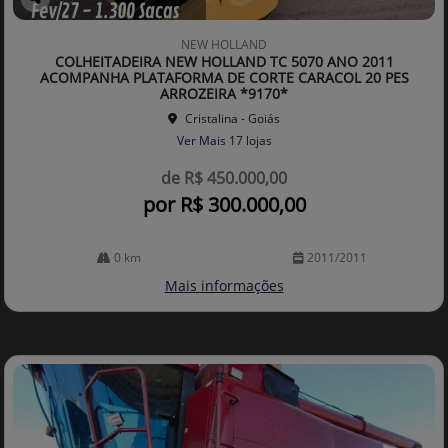
Co
mp
NEW HOLLAND
arti
COLHEITADEIRA NEW HOLLAND TC 5070 ANO 2011
lhe
ACOMPANHA PLATAFORMA DE CORTE CARACOL 20 PES
ARROZEIRA *9170*
Cristalina - Goiás
Ver Mais 17 lojas
de R$ 450.000,00
por R$ 300.000,00
0 km
2011/2011
Mais informações