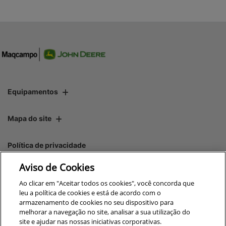
Equipamentos
Mapa do site
Política de privacidade
Aviso de Cookies
CNPJ: 00.970.771/0004-54
Ao clicar em "Aceitar todos os cookies", você concorda que
leu a política de cookies e está de acordo com o
armazenamento de cookies no seu dispositivo para
melhorar a navegação no site, analisar a sua utilização do
site e ajudar nas nossas iniciativas corporativas.
No trânsito, enxergar o outro