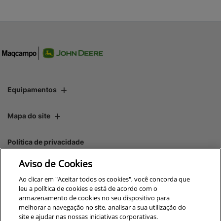
Equipamentos
Mapa do site
Política de privacidade
Aviso de Cookies
CNPJ: 00.970.771/0010-00
Ao clicar em "Aceitar todos os cookies", você concorda que
leu a política de cookies e está de acordo com o
armazenamento de cookies no seu dispositivo para
melhorar a navegação no site, analisar a sua utilização do
site e ajudar nas nossas iniciativas corporativas.
No trânsito, enxergar o outro