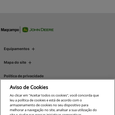
Equipamentos
Mapa do site
Política de privacidade
Aviso de Cookies
CNPJ: 00.970.771/0004-54
Ao clicar em "Aceitar todos os cookies", você concorda que
leu a política de cookies e está de acordo com o
armazenamento de cookies no seu dispositivo para
melhorar a navegação no site, analisar a sua utilização do
site e ajudar nas nossas iniciativas corporativas.