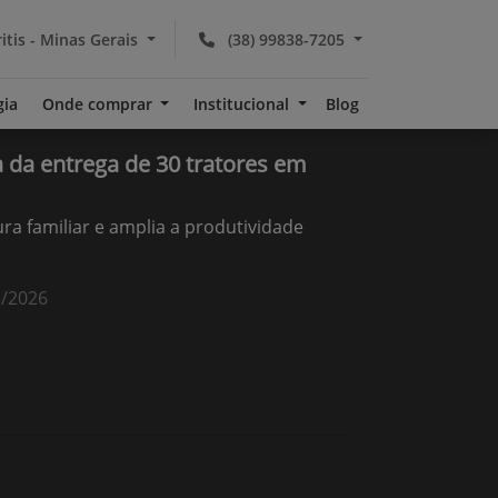
itis - Minas Gerais
(38) 99838-7205
gia
Onde comprar
Institucional
Blog
da entrega de 30 tratores em
ura familiar e amplia a produtividade
E
3/2026