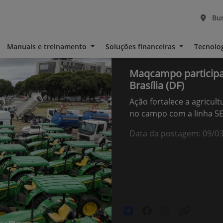
Bur
Manuais e treinamento
Soluções financeiras
Tecnolo
Maqcampo participa 
Brasília (DF)
Ação fortalece a agricult
no campo com a linha 5
Data da postagem: 09/0