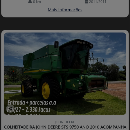
0 km
2011/2011
Mais informações
Co
mp
JOHN DEERE
arti
COLHEITADEIRA JOHN DEERE STS 9750 ANO 2010 ACOMPANHA
lhe