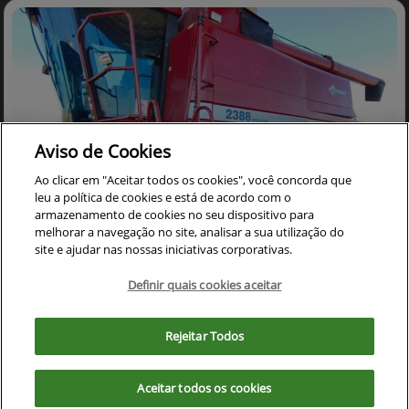
Aviso de Cookies
Ao clicar em "Aceitar todos os cookies", você concorda que
leu a política de cookies e está de acordo com o
armazenamento de cookies no seu dispositivo para
melhorar a navegação no site, analisar a sua utilização do
site e ajudar nas nossas iniciativas corporativas.
Co
mp
Definir quais cookies aceitar
CASE
arti
COLHEITADEIRA CASE 2388 ANO 2005 ACOMPANHA
Para otimizar sua experiência durante a navegação, fazemos uso de nossa
lhe
PLATAFORMA DE CORTE 30 PES CARACOL
política de cookies e para proteger seus dados pessoais respeitamos
Rejeitar Todos
Cristalina - Goiás
nossa
política de privacidade
. Ao seguir com a navegação e visita você
concorda com nossas políticas.
Ver Mais 17 lojas
R$ 390.000,00
Aceitar todos os cookies
Aceitar
Recusar