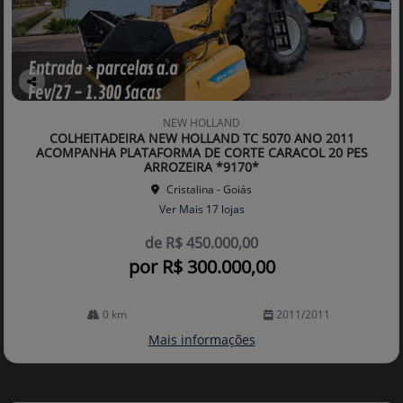
Co
mp
NEW HOLLAND
arti
COLHEITADEIRA NEW HOLLAND TC 5070 ANO 2011
lhe
ACOMPANHA PLATAFORMA DE CORTE CARACOL 20 PES
ARROZEIRA *9170*
Cristalina - Goiás
Ver Mais 17 lojas
de R$ 450.000,00
por R$ 300.000,00
0 km
2011/2011
Mais informações