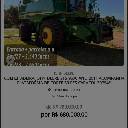
Co
mp
JOHN DEERE
arti
COLHEITADEIRA JOHN DEERE STS 9670 ANO 2011 ACOMPANHA
lhe
PLATAFORMA DE CORTE 30 PES CARACOL *0754*
Cristalina - Goiás
Ver Mais 17 lojas
de R$ 780.000,00
por R$ 680.000,00