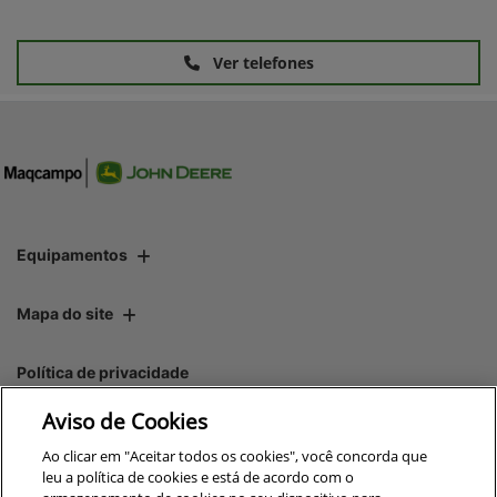
Ver telefones
Equipamentos
Mapa do site
Política de privacidade
Aviso de Cookies
CNPJ: 00.970.771/0013-45
Ao clicar em "Aceitar todos os cookies", você concorda que
leu a política de cookies e está de acordo com o