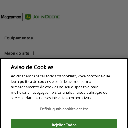
Equipamentos
Mapa do site
Aviso de Cookies
Política de privacidade
Ao clicar em "Aceitar todos os cookies", você concorda que
leu a política de cookies e está de acordo com o
armazenamento de cookies no seu dispositivo para
CNPJ: 00.970.771/0009-69
melhorar a navegação no site, analisar a sua utilização do
site e ajudar nas nossas iniciativas corporativas.
Definir quais cookies aceitar
No trânsito, enxergar o outro
Para otimizar sua experiência durante a navegação, fazemos uso de nossa
salva vidas.
política de cookies e para proteger seus dados pessoais respeitamos
Rejeitar Todos
nossa
política de privacidade
. Ao seguir com a navegação e visita você